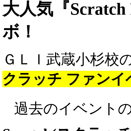
大人気『Scratc
ボ！
ＧＬＩ武蔵小杉校
クラッチ ファンイ
過去のイベント