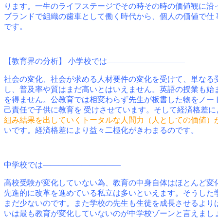
ります。一生のライフステージでその時その時の価値観に沿
ブランドで組織の歯車として働く時代から、個人の価値で仕
です。
【教育界の分析】 小学校では――――――――――
社会の変化、社会が求める人材要件の変化を受けて、単なる
し、普及率や質はまだ高いとはいえません。英語の授業も始
を得ません。公教育では相変わらず先生が板書した物をノー
己責任で子供に教育を 受けさせています。そして経済格差
組み結果を出していくトータルな人間力（人としての価値）
いです。経済格差により益々二極化がきわまるのです。
中学校では――――――――――
高校受験が変化していない為、教育の中身自体はほとんど変
先進的に改革を進めている私立は多いといえます。そうした
まだ少ないのです。また学校の先生も生徒を成長させるより
いは最も教育が変化していないのが中学校ゾーンと言えまし