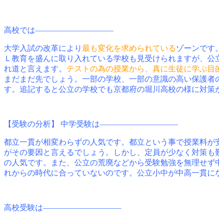
高校では――――――――――
大学入試の改革により
最も変化を求められている
ゾーンです
Ｌ教育を盛んに取り入れている学校も見受けられますが、公
れ道と言えます。
テストの為の授業から、真に生徒に学ぶ目
まだまだ先でしょう。一部の学校、一部の意識の高い保護者
す。追記すると公立の学校でも京都府の堀川高校の様に対策
【受験の分析】 中学受験は――――――――――
都立一貫が相変わらずの人気です。都立という事で授業料が
がその要因と言えるでしょう。しかし、定員が少なく対策も
の人気です。また、公立の荒廃などから受験勉強を無理せず
れからの時代に合っていないのです。公立小中が中高一貫に
高校受験は――――――――――