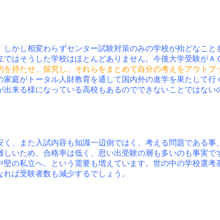
。しかし相変わらずセンター試験対策のみの学校が殆どなこと
立ではそうした学校はほとんどありません。今後大学受験がＡＯ
的を持たせ、探究し、それらをまとめて自分の考えをアウトプ
の家庭がトータル人財教育を通して国内外の進学を果たして行
が出来る様になっている高校もあるのでできないことではない
安く、また入試内容も知識一辺倒ではく、考える問題である事
難しいため、合格率は低く、思い出受験の層も多いのも事実
中堅の私立へ、という需要も増えています。世の中の学校選考
なれば受験者数も減少するでしょう。