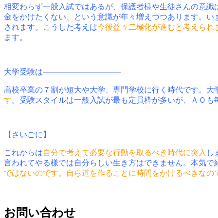
相変わらず一般入試ではあるが、保護者様や生徒さんの意識
金をかけたくない、という意識が年々増えつつあります。い
されます。こうした考えは
今後益々二極化が進むと考えられ
ます。
大学受験は――――――――――
高校卒業の７割が短大や大学、専門学校に行く時代です。大
す
。受験スタイルは一般入試が最も定員枠が多いが、ＡＯ
【さいごに】
これからは
自分で考えて必要な行動を取るべき時代に突入
し
言われてやる様では自分らしい生き方はできません。本気で
ではないのです。自ら道を作ることに時間をかけるべきなの
お問い合わせ