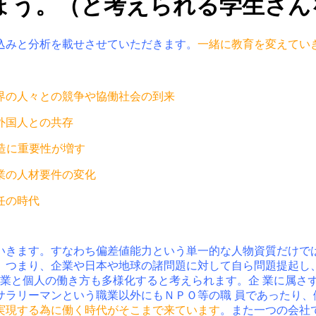
ょう。（と考えられる学生さん
込みと分析を載せさせていただきます。
一緒に教育を変えてい
世界の人々との競争や協働社会の到来
 外国人との共存
創造に重要性が増す
 企業の人材要件の変化
己責任の時代
いきます。すなわち偏差値能力という単一的な人物資質だけで
。つまり、企業や日本や地球の諸問題に対して自ら問題提起し、
業と個人の働き方も多様化すると考えられます。企 業に属さ
サラリーマンという職業以外にもＮＰＯ等の職 員であったり、
実現する為に働く時代がそこまで来ています
。また一つの会社