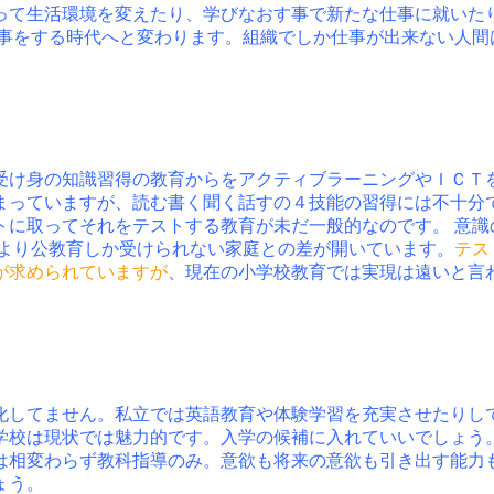
って生活環境を変えたり、学びなおす事で新たな仕事に就いた
 事をする時代へと変わります。組織でしか仕事が出来ない人間
受け身の知識習得の教育からをアクティブラーニングやＩＣＴ
まっていますが、読む書く聞く話すの４技能の習得には不十分
トに取ってそれをテストする教育が未だ一般的なのです。 意識
により公教育しか受けられない家庭との差が開いています。
テス
が求められていますが
、現在の小学校教育では実現は遠いと言
化してません。私立では英語教育や体験学習を充実させたりし
学校は現状では魅力的です。入学の候補に入れていいでしょう
は相変わらず教科指導のみ。意欲も将来の意欲も引き出す能力
ょう。