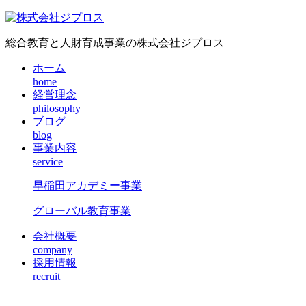
総合教育と人財育成事業の株式会社ジプロス
ホーム
home
経営理念
philosophy
ブログ
blog
事業内容
service
早稲田アカデミー事業
グローバル教育事業
会社概要
company
採用情報
recruit